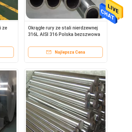
i ze
Okrągłe rury ze stali nierdzewnej
316L AISI 316 Polska bezszwowa
spawana grubość 0,4-30 mm
Najlepsza Cena