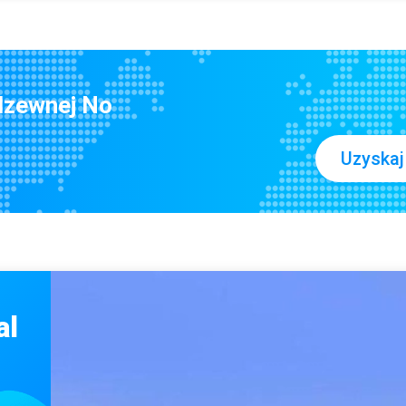
NDT ASTM A240 OD100 Jasna poręcz rura ze stali nierdzewnej sS304
A240 Gr304 PickLing 6 mm 12 m 
SGS MTC 316 3MM Wytrawianie równy kątownik ze stali nierdzewnej
40mm 904l HB600 Blacha ze stali nierdzewnej walcowanej na gorąco odporna na korozję
Płaskownik ze stali nierdzewne
ASTM 309 309s BA Cewka ze stali ocynkowanej na zimno do naczyń kuchennych
rdzewnej No
Rura stalowa ocynkowana ogniowo MTC 30 mm niemagnetyczna
Cewka walcowana na zimno ze stali nierdzewnej ASTM 0,2 mm 420
Uzyskaj
Wysoka spawalność 4x8ft No.1 Finish 303 Blacha ze stali nierdzewnej
ASTM 316 3,2 mm cięcie laserowe Blacha ze stali nierdzewnej Prcess
12m ASTM A312 316 316L Kanał ze stali nierdzewnej w kształcie litery U.
break
1,5 mm 304 walcowany na zimno kanał AISI Ss U do budynków przemysłowych
Cewki walcowane na zimno ze stali nierdzewnej AISI 303 304L z folią ochronną
al