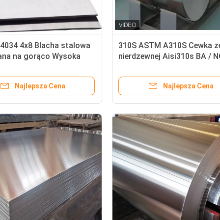
.4034 4x8 Blacha stalowa
310S ASTM A310S Cewka ze
na na gorąco Wysoka
nierdzewnej Aisi310s BA / N
ć hartowania
Dostosowana długość
Najlepsza Cena
Najlepsza Cena
Rura stalowa ocynkowana ogniowo MTC 30 mm niemagnetyczna
Cewka walcowana na zimno ze stali nierdzewnej ASTM 0,2 mm 420