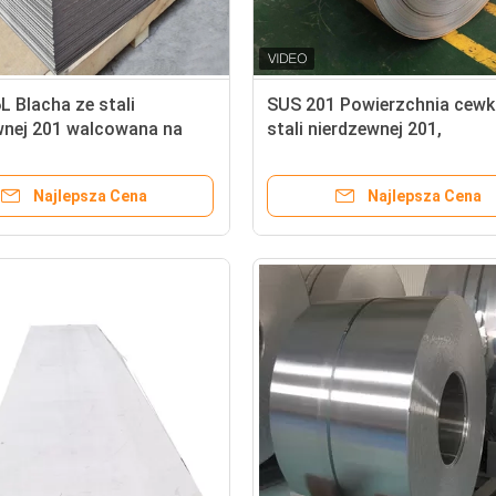
 Blacha ze stali
SUS 201 Powierzchnia cewk
wnej 201 walcowana na
stali nierdzewnej 201,
,3 mm / 0,45 mm 7,98 g /
niestandardowa szerokość
walcowana na zimno
Najlepsza Cena
Najlepsza Cena