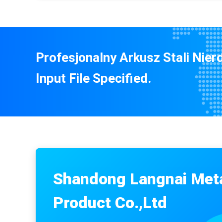
Profesjonalny Arkusz Stali Nie
Input File Specified.
Konstrukcja A312 2 mm kanał U ze stali nierdzewnej
Shandong Langnai Met
Product Co.,Ltd