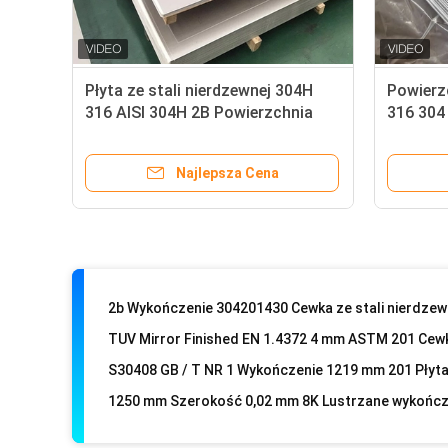
Płyta ze stali nierdzewnej 304H
Powierz
316 AISI 304H 2B Powierzchnia
316 304 
Konstrukcja A312 2 mm kanał U ze stali nierdzewnej
1000 * 2000 Stalowa płyta
nierdze
metalowa
zimno S
Najlepsza Cena
Niestan
202 304 430 2b Płaskownik ze stali nierdzewnej o g