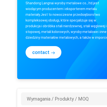
Shandong Langnai wyroby metalowe co., ltd.jest
wiodącym producentem i eksporterem metalu
materiały.Jest to nowoczesne przedsiębiorstwo
kompleksowej obsługi, które specjalizuje się w:
produkcja i obróbka stali nierdzewnej, stali węglowej i
stopowej, metali kolorowych, wyroby metalowe i inne
dziedziny materiałów metalowych, a także w imporcie
sprzedaży eksportowej oraz przemysłowe usługi ...
contact