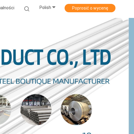
Polish
alności
Poprosić o wycenę