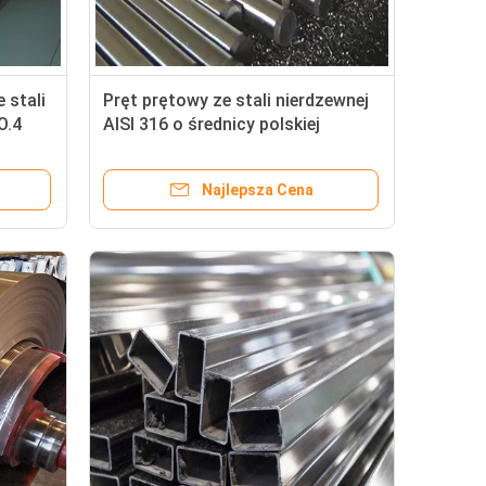
 stali
Pręt prętowy ze stali nierdzewnej
O.4
AISI 316 o średnicy polskiej
powierzchni 10 12 15 cali
Najlepsza Cena
30 mm ASTM 304 czarna powierzchnia bezszwowa rura ze stali nierdzewnej
Izolacja Walcowana na zimno cewka ze stali nierdzewnej BA 430 walcowana na zimno