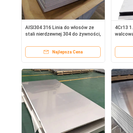
AISI304 316 Linia do włosów ze
4Cr13 1
stali nierdzewnej 304 do żywności,
walcowa
wykończona do naczyń
twardoś
kuchennych
Najlepsza Cena