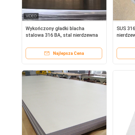
Wykończony gładki blacha
SUS 316L
stalowa 316 BA, stal nierdzewna
nierdze
AISI 316 walcowana na zimno
zimno 0
cm3
Najlepsza Cena