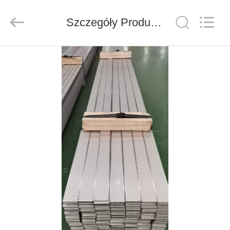
Shandong
Langnai
Metal
Product
Szczegóły Produktu
Co.,Ltd.
All
Rights
Reserved.
DOM
PRODUKTY
FILMY
O
NAS
WYCIECZKA
PO