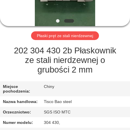
FABRYCE
KONTROLA
JAKOŚCI
Płaski pręt ze stali nierdzewnej
SKONTAKTUJ
202 304 430 2b Płaskownik
SIĘ
ze stali nierdzewnej o
Z
grubości 2 mm
NAMI
Miejsce
Chiny
pochodzenia:
AKTUALNOŚCI
Nazwa handlowa:
Tisco Bao steel
POPROSIĆ
Orzecznictwo:
SGS ISO MTC
O
Numer modelu:
304 430,