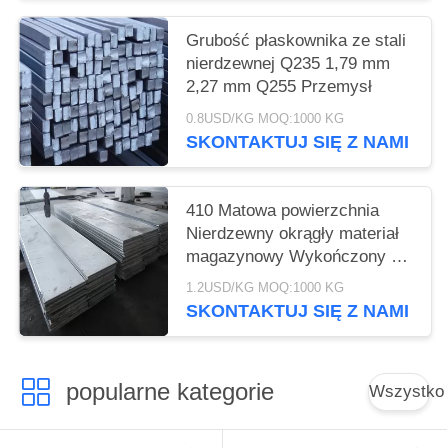
Grubość płaskownika ze stali
nierdzewnej Q235 1,79 mm
2,27 mm Q255 Przemysł
0.8USD/KG MOQ:1000 KG
SKONTAKTUJ SIĘ Z NAMI
410 Matowa powierzchnia
Nierdzewny okrągły materiał
magazynowy Wykończony 2b
SS 410 Trwały
1.2USD/KG MOQ:1000 KG
SKONTAKTUJ SIĘ Z NAMI
popularne kategorie
Wszystko