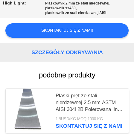
WYCENĘ
High Light:
,
Płaskownik 2 mm ze stali nierdzewnej
,
płaskownik ss430
płaskownik ze stali nierdzewnej AISI
SITEMAP
SKONTAKTUJ SIĘ Z NAMI!
PRIVACY
POLICY
SZCZEGÓŁY ODKRYWANIA
podobne produkty
Płaski pręt ze stali
nierdzewnej 2,5 mm ASTM
AISI 304l 2B Polerowana linia
włosów
1.9USD/KG MOQ:1000 KG
SKONTAKTUJ SIĘ Z NAMI