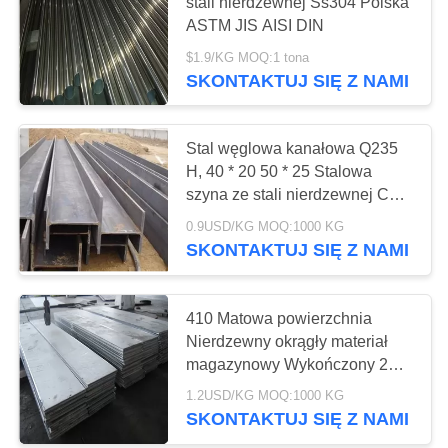
WYCENĘ
stali nierdzewnej Ss304 Polska
ASTM JIS AISI DIN
$1.9/KG MOQ:1 tona
SITEMAP
14
SKONTAKTUJ SIĘ Z NAMI
Koło ze stali
PRIVACY
nierdzewnej
Stal węglowa kanałowa Q235
POLICY
H, 40 * 20 50 * 25 Stalowa
szyna ze stali nierdzewnej C
1,79 mm 2,27 mm
0.9USD/KG MOQ:1000 KG
SKONTAKTUJ SIĘ Z NAMI
82
Cewka ze stali
410 Matowa powierzchnia
Nierdzewny okrągły materiał
nierdzewnej
magazynowy Wykończony 2b
SS 410 Trwały
1.2USD/KG MOQ:1000 KG
SKONTAKTUJ SIĘ Z NAMI