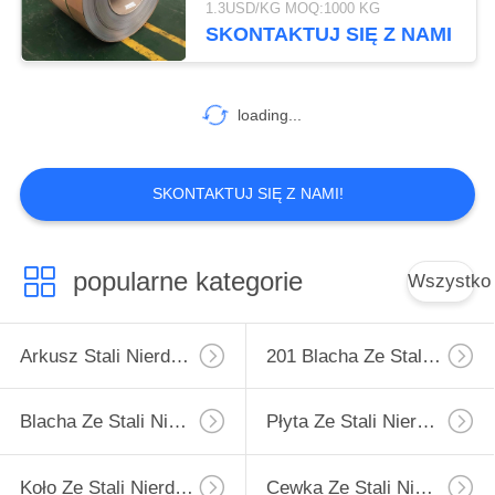
1.3USD/KG MOQ:1000 KG
SKONTAKTUJ SIĘ Z NAMI
106
Rury ze stali
loading...
nierdzewnej
SKONTAKTUJ SIĘ Z NAMI!
36
popularne kategorie
Wszystko
Sztaba ze stali
nierdzewnej
Arkusz Stali Nierdzewnej
201 Blacha Ze Stali Nierdzewnej
Blacha Ze Stali Nierdzewnej 304
Płyta Ze Stali Nierdzewnej 316
Koło Ze Stali Nierdzewnej
Cewka Ze Stali Nierdzewnej