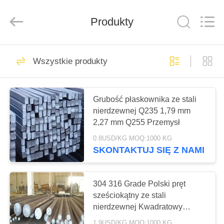
Shandong
Langnai
Metal
Product
Produkty
Co.,Ltd.
All
Rights
Reserved.
DOM
138
Wszystkie produkty
Arkusz stali
PRODUKTY
nierdzewnej
Grubość płaskownika ze stali
nierdzewnej Q235 1,79 mm
FILMY
2,27 mm Q255 Przemysł
0.8USD/KG MOQ:1000 KG
O
SKONTAKTUJ SIĘ Z NAMI
16
NAS
201 Blacha ze stali
304 316 Grade Polski pręt
WYCIECZKA
sześciokątny ze stali
nierdzewnej
nierdzewnej Kwadratowy
PO
niestandardowy gatunek
1.9USD/KG MOQ:1000 KG