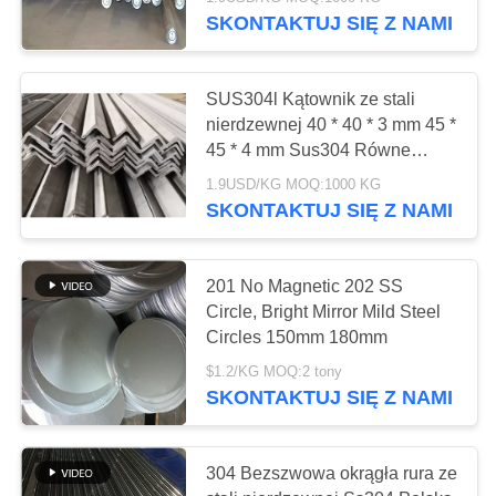
FABRYCE
żywności
SKONTAKTUJ SIĘ Z NAMI
KONTROLA
32
SUS304l Kątownik ze stali
JAKOŚCI
nierdzewnej 40 * 40 * 3 mm 45 *
Blacha ze stali
45 * 4 mm Sus304 Równe
przemysłowe
SKONTAKTUJ
nierdzewnej 304
1.9USD/KG MOQ:1000 KG
SKONTAKTUJ SIĘ Z NAMI
SIĘ
Z
NAMI
201 No Magnetic 202 SS
Circle, Bright Mirror Mild Steel
38
Circles 150mm 180mm
AKTUALNOŚCI
Płyta ze stali
$1.2/KG MOQ:2 tony
SKONTAKTUJ SIĘ Z NAMI
nierdzewnej 316
POPROSIĆ
O
304 Bezszwowa okrągła rura ze