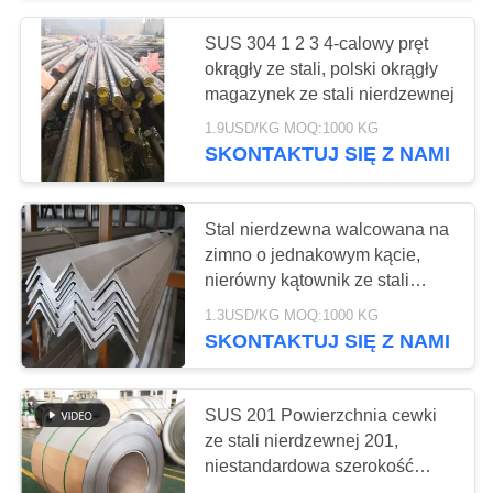
SUS 304 1 2 3 4-calowy pręt
14
okrągły ze stali, polski okrągły
Cewka ze stali
magazynek ze stali nierdzewnej
1.9USD/KG MOQ:1000 KG
nierdzewnej 304
SKONTAKTUJ SIĘ Z NAMI
Stal nierdzewna walcowana na
zimno o jednakowym kącie,
nierówny kątownik ze stali
17
nierdzewnej 430
1.3USD/KG MOQ:1000 KG
Cewka ze stali
SKONTAKTUJ SIĘ Z NAMI
nierdzewnej 316
SUS 201 Powierzchnia cewki
ze stali nierdzewnej 201,
niestandardowa szerokość
walcowana na zimno